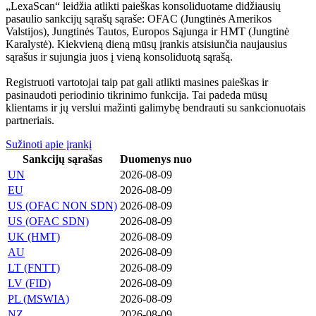
„LexaScan“ leidžia atlikti paieškas konsoliduotame didžiausių
pasaulio sankcijų sąrašų sąraše: OFAC (Jungtinės Amerikos
Valstijos), Jungtinės Tautos, Europos Sąjunga ir HMT (Jungtinė
Karalystė). Kiekvieną dieną mūsų įrankis atsisiunčia naujausius
sąrašus ir sujungia juos į vieną konsoliduotą sąrašą.
Registruoti vartotojai taip pat gali atlikti masines paieškas ir
pasinaudoti periodinio tikrinimo funkcija. Tai padeda mūsų
klientams ir jų verslui mažinti galimybę bendrauti su sankcionuotais
partneriais.
Sužinoti apie įrankį
Sankcijų sąrašas
Duomenys nuo
UN
2026-08-09
EU
2026-08-09
US (OFAC NON SDN)
2026-08-09
US (OFAC SDN)
2026-08-09
UK (HMT)
2026-08-09
AU
2026-08-09
LT (FNTT)
2026-08-09
LV (FID)
2026-08-09
PL (MSWIA)
2026-08-09
NZ
2026-08-09