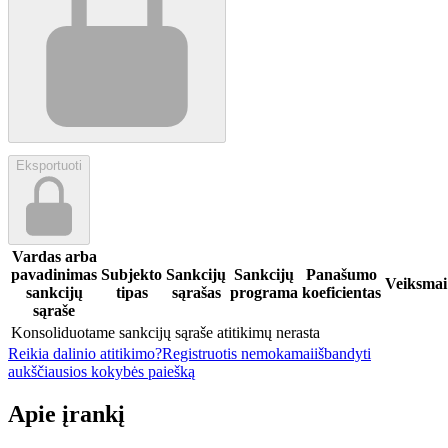
Eksportuoti
Vardas arba
pavadinimas
Subjekto
Sankcijų
Sankcijų
Panašumo
Veiksmai
sankcijų
tipas
sąrašas
programa
koeficientas
sąraše
Konsoliduotame sankcijų sąraše atitikimų nerasta
Reikia dalinio atitikimo?
Registruotis nemokamai
išbandyti
aukščiausios kokybės paiešką
Apie įrankį