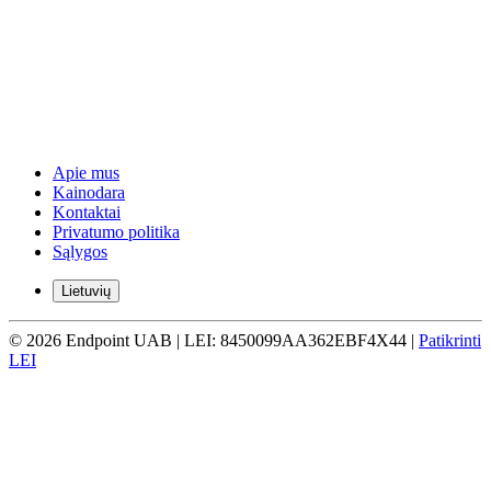
Apie mus
Kainodara
Kontaktai
Privatumo politika
Sąlygos
Lietuvių
© 2026 Endpoint UAB | LEI: 8450099AA362EBF4X44 |
Patikrinti
LEI