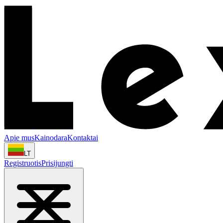
Apie mus
Kainodara
Kontaktai
LT
Registruotis
Prisijungti